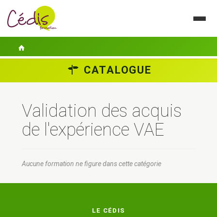
CATALOGUE
LE CÉDIS
SE FORMER
Validation des acquis
ACTUALITÉS
de l'expérience VAE
GUIDES PRATIQUES
Aucune formation ne figure dans cette catégorie
CONTACT
ESPACE PERSONNEL
LE CÉDIS