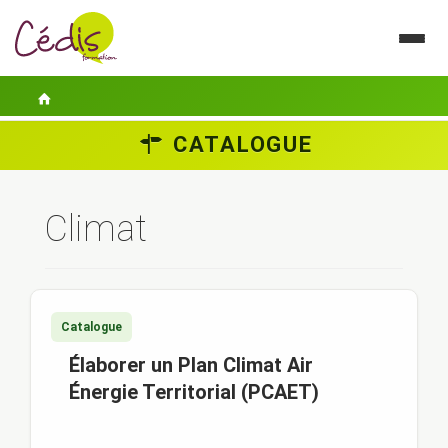
CATALOGUE
LE CÉDIS
SE FORMER
Climat
ACTUALITÉS
GUIDES PRATIQUES
Catalogue
CONTACT
Élaborer un Plan Climat Air
ESPACE PERSONNEL
Énergie Territorial (PCAET)