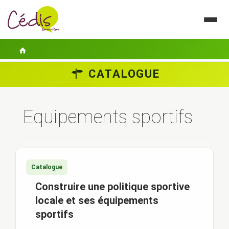
CATALOGUE
LE CÉDIS
SE FORMER
Equipements sportifs
ACTUALITÉS
GUIDES PRATIQUES
Catalogue
CONTACT
Construire une politique sportive
ESPACE PERSONNEL
locale et ses équipements
sportifs