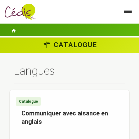
CATALOGUE
LE CÉDIS
SE FORMER
Langues
ACTUALITÉS
GUIDES PRATIQUES
Catalogue
CONTACT
Communiquer avec aisance en
ESPACE PERSONNEL
anglais