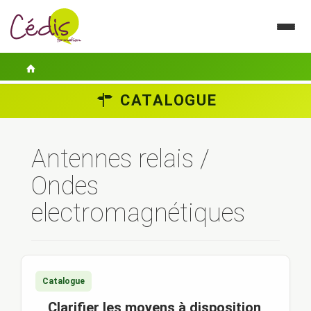
CATALOGUE
LE CÉDIS
SE FORMER
Antennes relais /
ACTUALITÉS
Ondes
GUIDES PRATIQUES
electromagnétiques
CONTACT
ESPACE PERSONNEL
Catalogue
Clarifier les moyens à disposition