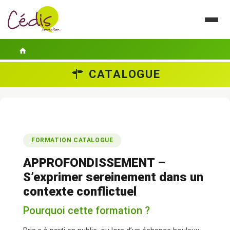
CATALOGUE
LE CÉDIS
SE FORMER
ACTUALITÉS
FORMATION CATALOGUE
GUIDES PRATIQUES
APPROFONDISSEMENT –
CONTACT
S’exprimer sereinement dans un
contexte conflictuel
ESPACE PERSONNEL
Pourquoi cette formation ?