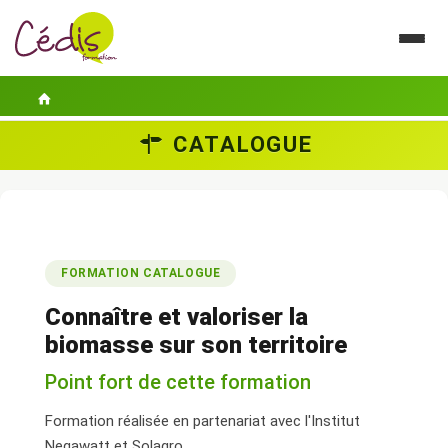
CATALOGUE
LE CÉDIS
SE FORMER
ACTUALITÉS
FORMATION CATALOGUE
GUIDES PRATIQUES
Connaître et valoriser la
CONTACT
biomasse sur son territoire
Point fort de cette formation
ESPACE PERSONNEL
Formation réalisée en partenariat avec l'Institut
Negawatt et Solagro