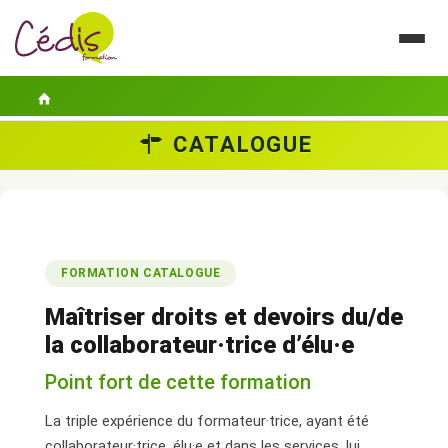
CATALOGUE
LE CÉDIS
SE FORMER
ACTUALITÉS
FORMATION CATALOGUE
GUIDES PRATIQUES
Maîtriser droits et devoirs du/de
CONTACT
la collaborateur·trice d’élu·e
Point fort de cette formation
ESPACE PERSONNEL
La triple expérience du formateur·trice, ayant été
collaborateur·trice, élu·e et dans les services, lui