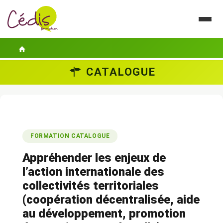
CATALOGUE
LE CÉDIS
SE FORMER
ACTUALITÉS
FORMATION CATALOGUE
GUIDES PRATIQUES
Appréhender les enjeux de
CONTACT
l’action internationale des
collectivités territoriales
ESPACE PERSONNEL
(coopération décentralisée, aide
au développement, promotion