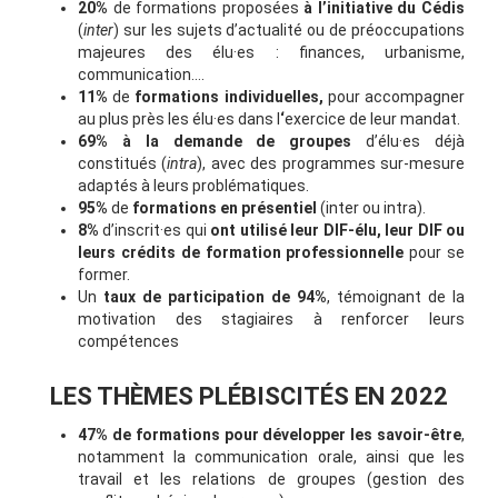
20%
de formations proposées
à l’initiative du Cédis
(
inter
) sur les sujets d’actualité ou de préoccupations
majeures des élu·es : finances, urbanisme,
communication….
11%
de
formations individuelles,
pour accompagner
au plus près les élu·es dans l
‘
exercice de leur mandat.
69% à la demande de groupes
d’élu·es déjà
constitués (
intra
), avec des programmes sur-mesure
adaptés à leurs problématiques.
95%
de
formations en présentiel
(inter ou intra).
8%
d’inscrit·es qui
ont utilisé leur DIF-élu, leur DIF ou
leurs crédits de formation professionnelle
pour se
former.
Un
taux de participation de 94%
, témoignant de la
motivation des stagiaires à renforcer leurs
compétences
LES THÈMES PLÉBISCITÉS EN 2022
47% de formations pour développer les savoir-être
,
notamment la communication orale, ainsi que les
travail et les relations de groupes (gestion des