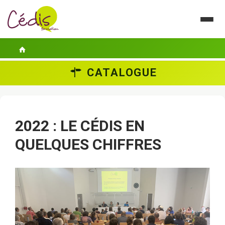
CATALOGUE
LE CÉDIS
SE FORMER
2022 : LE CÉDIS EN
ACTUALITÉS
QUELQUES CHIFFRES
GUIDES PRATIQUES
CONTACT
ESPACE PERSONNEL