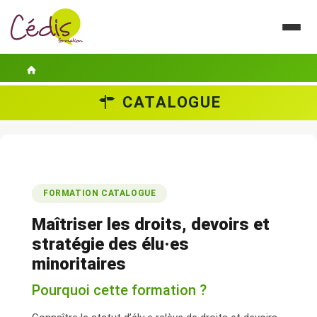
CATALOGUE
LE CÉDIS
SE FORMER
ACTUALITÉS
FORMATION CATALOGUE
GUIDES PRATIQUES
Maîtriser les droits, devoirs et
CONTACT
stratégie des élu·es
minoritaires
ESPACE PERSONNEL
Pourquoi cette formation ?