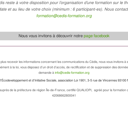
is reste à votre disposition pour l’organisation d’une formation sur le t
date et au lieu de votre choix (minimum : 6 participant-es). Nous contact
formation@cedis-formation.org
Nous vous invitons à découvrir notre
page facebook
 plus recevoir les informations concernant les communications du Cédis, nous vous invitons à e
ément à la loi, vous disposez d’un droit d’accès, de rectification et de suppression des donné
demande à
info@cedis-formation.org
’Écodeveloppement et d’Initiative Sociale, association Loi 1901, 3-5 rue de Vincennes 93100 
uprès de la préfecture de région Île-de-France, certifié QUALIOPI, agréé pour la formation de
42068662800041