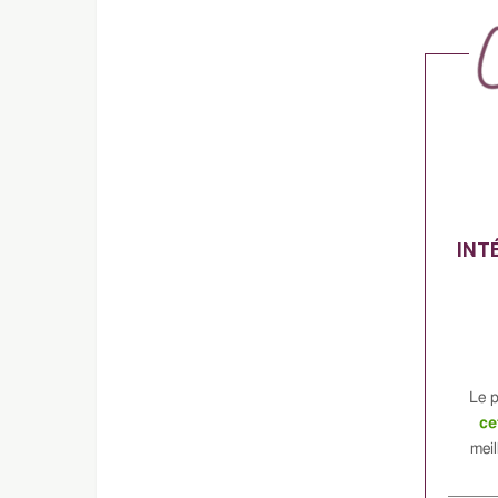
INT
Le p
ce
meil