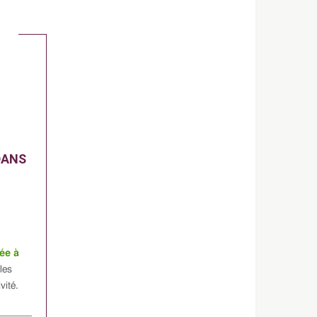
DANS
ée à
les
vité.