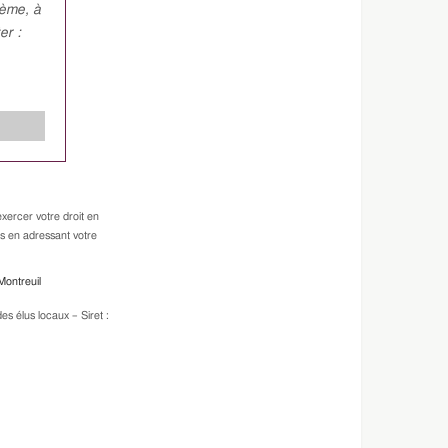
hème, à
er :
xercer votre droit en
es en adressant votre
Montreuil
s élus locaux – Siret :