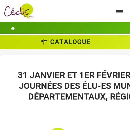
CATALOGUE
LE CÉDIS
SE FORMER
ACTUALITÉS
31 JANVIER ET 1ER FÉVRIER
JOURNÉES DES ÉLU-ES MUN
GUIDES PRATIQUES
DÉPARTEMENTAUX, RÉG
CONTACT
ESPACE PERSONNEL