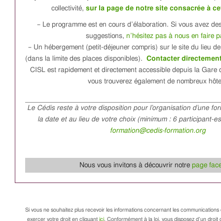
collectivité,
sur la page de notre site consacrée à c
– Le programme est en cours d’élaboration. Si vous avez d
suggestions,
n’hésitez pas à nous en faire p
– Un hébergement (petit-déjeuner compris) sur le site du lieu de
(dans la limite des places disponibles).
Contacter directement
CISL est rapidement et directement accessible depuis la Gare 
vous trouverez également de nombreux hôte
Le Cédis reste à votre disposition pour l’organisation d’une fo
la date et au lieu de votre choix (minimum : 6 participant-e
formation@cedis-formation.org
Nous vous invitons à découvrir notre
page fac
Si vous ne souhaitez plus recevoir les informations concernant les communications 
exercer votre droit en cliquant
ici
. Conformément à la loi, vous disposez d’un droit d