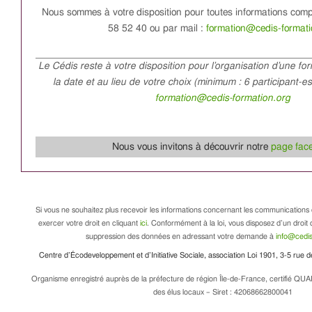
Nous sommes à votre disposition pour toutes informations com
58 52 40 ou par mail :
formation@cedis-formati
Le Cédis reste à votre disposition pour l’organisation d’une fo
la date et au lieu de votre choix (minimum : 6 participant-e
formation@cedis-formation.org
Nous vous invitons à découvrir notre
page fac
Si vous ne souhaitez plus recevoir les informations concernant les communications 
exercer votre droit en cliquant
ici
. Conformément à la loi, vous disposez d’un droit d
suppression des données en adressant votre demande à
info@cedis
Centre d’Écodeveloppement et d’Initiative Sociale, association Loi 1901, 3-5 rue
Organisme enregistré auprès de la préfecture de région Île-de-France, certifié QUA
des élus locaux – Siret : 42068662800041