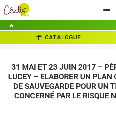
CATALOGUE
LE CÉDIS
SE FORMER
ACTUALITÉS
31 MAI ET 23 JUIN 2017 – P
LUCEY – ELABORER UN PLA
GUIDES PRATIQUES
DE SAUVEGARDE POUR UN T
CONTACT
CONCERNÉ PAR LE RISQUE 
ESPACE PERSONNEL