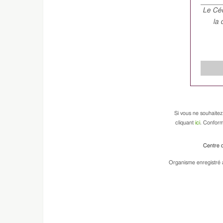
Le Céd
la 
Si vous ne souhaitez
cliquant
ici
. Conform
Centre d
Organisme enregistré a