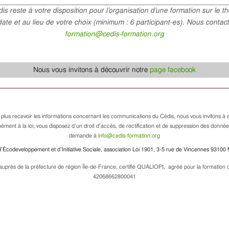
is reste à votre disposition pour l’organisation d’une formation sur le t
date et au lieu de votre choix (minimum : 6 participant-es). Nous contact
formation@cedis-formation.org
Nous vous invitons à découvrir notre
page facebook
 plus recevoir les informations concernant les communications du Cédis, nous vous invitons à e
ément à la loi, vous disposez d’un droit d’accès, de rectification et de suppression des donné
demande à
info@cedis-formation.org
’Écodeveloppement et d’Initiative Sociale, association Loi 1901, 3-5 rue de Vincennes 93100 
uprès de la préfecture de région Île-de-France, certifié QUALIOPI, agréé pour la formation de
42068662800041