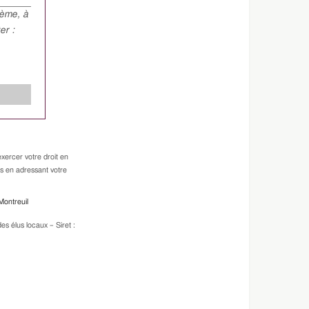
hème, à
er :
xercer votre droit en
es en adressant votre
Montreuil
s élus locaux – Siret :