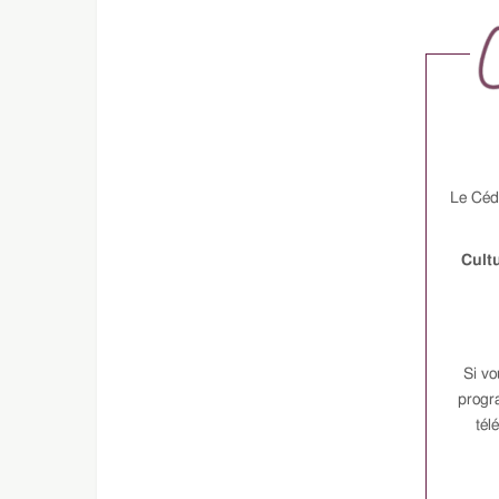
Le Cédi
Cultu
Si vo
progra
tél