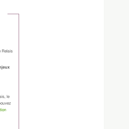
e Relais
enjeux
is, le
 pouvez
tion