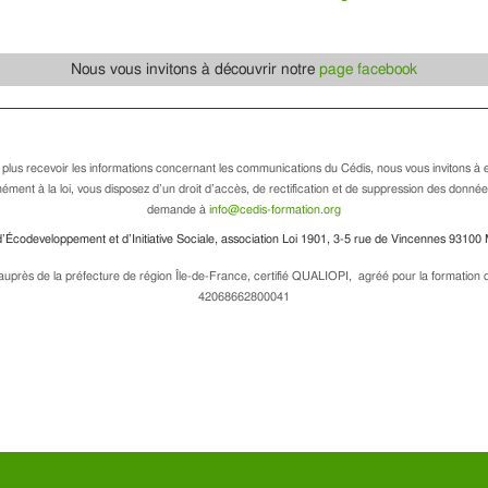
Nous vous invitons à découvrir notre
page facebook
 plus recevoir les informations concernant les communications du Cédis, nous vous invitons à e
ément à la loi, vous disposez d’un droit d’accès, de rectification et de suppression des donné
demande à
info@cedis-formation.org
’Écodeveloppement et d’Initiative Sociale, association Loi 1901, 3-5 rue de Vincennes 93100 
uprès de la préfecture de région Île-de-France, certifié QUALIOPI, agréé pour la formation de
42068662800041