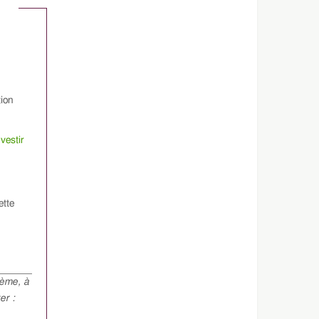
tion
vestir
ette
hème, à
er :