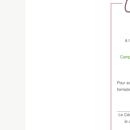
A l
Compr
Pour ac
formati
Le Céd
la 