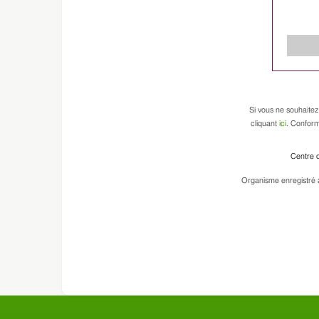
Si vous ne souhaitez
cliquant
ici
. Conform
Centre d
Organisme enregistré a