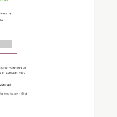
hème, à
er :
xercer votre droit en
es en adressant votre
Montreuil
s élus locaux – Siret :