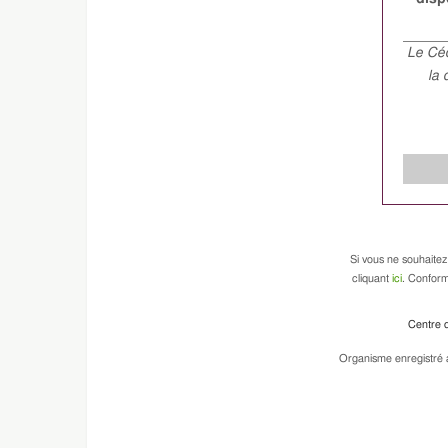
Le Céd
la 
Si vous ne souhaitez
cliquant
ici
. Conform
Centre d
Organisme enregistré a