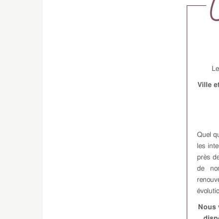
Le
Ville 
Quel qu
les int
près de
de nom
renouv
évoluti
Nous 
disp