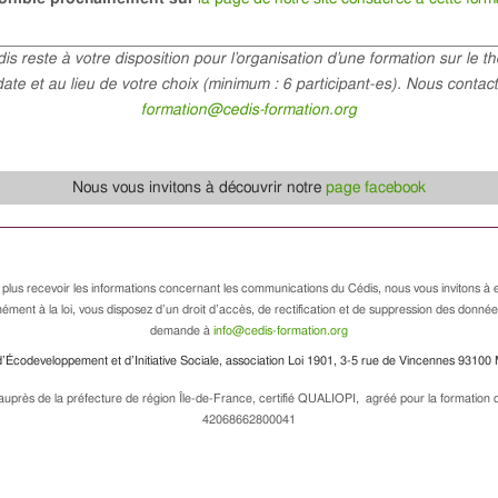
is reste à votre disposition pour l’organisation d’une formation sur le t
date et au lieu de votre choix (minimum : 6 participant-es). Nous contact
formation@cedis-formation.org
Nous vous invitons à découvrir notre
page facebook
 plus recevoir les informations concernant les communications du Cédis, nous vous invitons à e
ément à la loi, vous disposez d’un droit d’accès, de rectification et de suppression des donné
demande à
info@cedis-formation.org
’Écodeveloppement et d’Initiative Sociale, association Loi 1901, 3-5 rue de Vincennes 93100 
uprès de la préfecture de région Île-de-France, certifié QUALIOPI, agréé pour la formation de
42068662800041