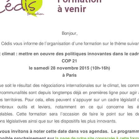
Bonjour,
 Cédis vous informe de l’organisation d’une formation sur le thème suivan
et climat : mettre en oeuvre des politiques innovantes dans le cadr
COP 21
le samedi 28 novembre 2015 (10h-16h)
à Paris
e soit le résultat des négociations internationales sur le climat, les com
ercommunalités sont depuis longtemps déjà en premières ligne pour agir
s territoires. Pour cela, elles peuvent s’appuyer sur un cadre législatif q
breux outils et leviers, notamment en ce qui concerne les é
elables. Cette formation sera l’occasion de faire le point sur les de
ons législatives ainsi que sur les dispositifs les plus innovants.
vous invitons à noter cette date dans vos agendas. Le programm
onible prochainement sur
la page de notre site consacrée à cette form