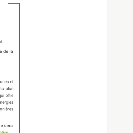
t :
e de la
munes et
 au plus
ui offre
nergies
rnières
e sera
ation
.