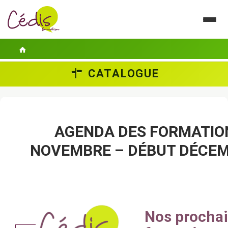
CATALOGUE
LE CÉDIS
SE FORMER
ACTUALITÉS
AGENDA DES FORMATION
NOVEMBRE – DÉBUT DÉCEM
GUIDES PRATIQUES
CONTACT
ESPACE PERSONNEL