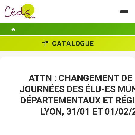
CATALOGUE
LE CÉDIS
SE FORMER
ACTUALITÉS
ATTN : CHANGEMENT DE 
JOURNÉES DES ÉLU-ES MUN
GUIDES PRATIQUES
DÉPARTEMENTAUX ET RÉG
CONTACT
LYON, 31/01 ET 01/02/
ESPACE PERSONNEL