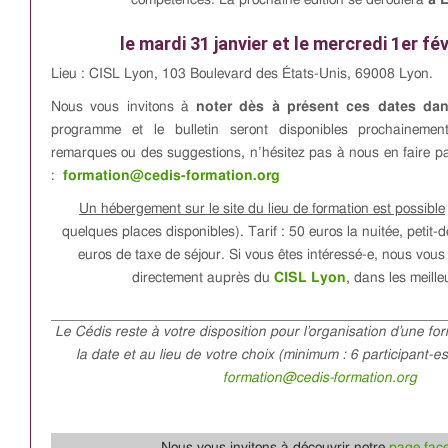
compétences. La prochaine édition se déroulera
à 
le mardi 31 janvier et le mercredi 1er fé
Lieu : CISL Lyon,
103 Boulevard des États-Unis, 69008 Lyon.
Nous vous invitons à
noter dès à présent ces dates da
programme et le bulletin seront disponibles prochaineme
remarques ou des suggestions, n’hésitez pas à nous en faire pa
:
formation@cedis-formation.org
Un hébergement sur le site du lieu de formation est possible
quelques places disponibles). Tarif : 50 euros la nuitée, petit-d
euros de taxe de séjour. Si vous êtes intéressé-e, nous vous 
directement auprès du
CISL Lyon
, dans les meille
Le Cédis reste à votre disposition pour l’organisation d’une fo
la date et au lieu de votre choix (minimum : 6 participant-e
formation@cedis-formation.org