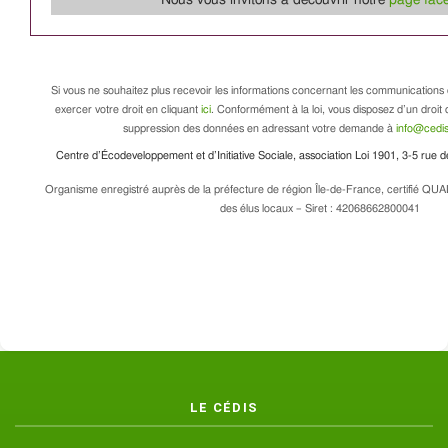
Nous vous invitons à découvrir notre
page fac
Si vous ne souhaitez plus recevoir les informations concernant les communications 
exercer votre droit en cliquant
ici
. Conformément à la loi, vous disposez d’un droit d
suppression des données en adressant votre demande à
info@cedis
Centre d’Écodeveloppement et d’Initiative Sociale, association Loi 1901, 3-5 rue
Organisme enregistré auprès de la préfecture de région Île-de-France, certifié QUA
des élus locaux – Siret : 42068662800041
LE CÉDIS