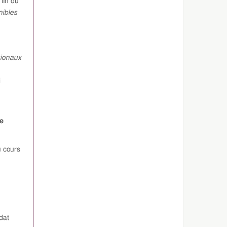
 fin du
nibles
gionaux
i
Le
 cours
dat