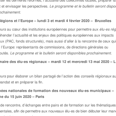
ser les dernières réformes, l’actualité des collectivités locales, préparer la
et envisager les perspectives.
Le programme et le bulletin seront dispo
rochainement.
Régions et l’Europe – lundi 3 et mardi 4 février 2020 – Bruxelles
ours
au cœur des institutions européennes pour permettre aux
élu-es ré
hender l’actualité et les enjeux des politiques européennes aux impacts
ux (PAC, fonds structurels), mais aussi d’aller à la rencontre de ceux qu
» l’Europe: représentants de commissions, de directions générales ou
putés.
Le programme et le bulletin seront disponibles prochainement.
naire des élu-es régionaux – mardi 12 et mercredi 13 mai 2020 – 
ours
pour élaborer un bilan partagé de l’action des
conseils régionaux
au
andat et en préparer la fin.
nées nationales de formation des nouveaux élu-es municipaux –
e du 15 juin 2020 – Paris
e rencontre, d’échanges entre pairs et de formation sur les thématiques
ntales, afin de permettre aux nouveaux élu-es de bien débuter leur man