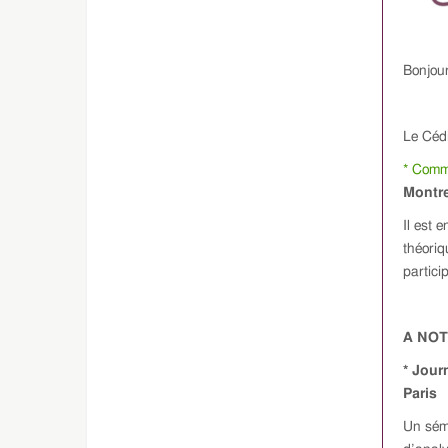
Bonjour
Le Cédi
* Commu
Montre
Il est 
théoriq
partici
A NO
* Jour
Paris
Un sém