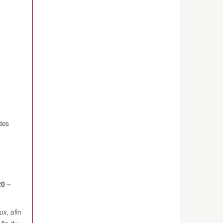
des
20 –
ux
, afin