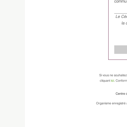
commun
Le Céd
la 
Si vous ne souhaitez
cliquant
ici
. Conform
Centre d
Organisme enregistré a