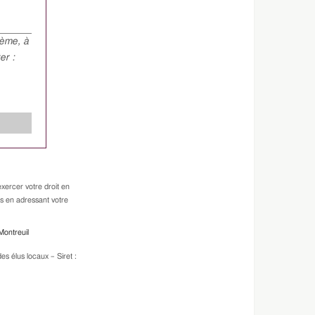
hème, à
er :
xercer votre droit en
es en adressant votre
Montreuil
s élus locaux – Siret :