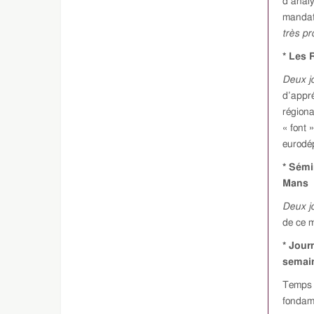
d’analy
mandat 
très p
* Les 
Deux j
d’appré
régiona
« font 
eurodé
* Sémi
Mans
Deux j
de ce m
* Jour
semain
Temps d
fondame