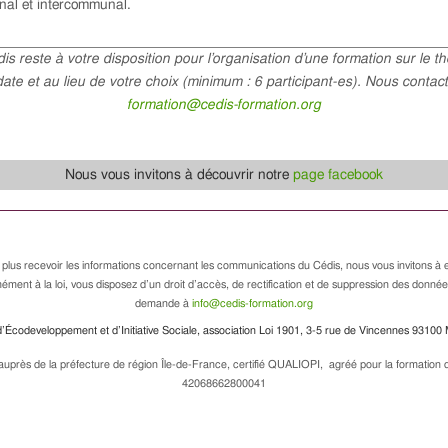
al et intercommunal.
is reste à votre disposition pour l’organisation d’une formation sur le t
date et au lieu de votre choix (minimum : 6 participant-es). Nous contact
formation@cedis-formation.org
Nous vous invitons à découvrir notre
page facebook
 plus recevoir les informations concernant les communications du Cédis, nous vous invitons à e
ément à la loi, vous disposez d’un droit d’accès, de rectification et de suppression des donné
demande à
info@cedis-formation.org
’Écodeveloppement et d’Initiative Sociale, association Loi 1901, 3-5 rue de Vincennes 93100 
uprès de la préfecture de région Île-de-France, certifié QUALIOPI, agréé pour la formation de
42068662800041