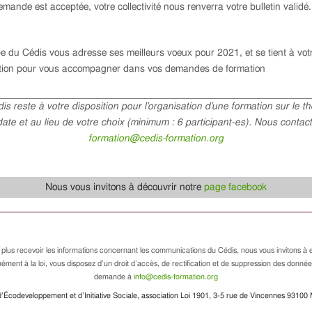
emande est acceptée, votre collectivité nous renverra votre bulletin validé.
e du Cédis vous adresse ses meilleurs voeux pour 2021, et se tient à vot
ition pour vous accompagner dans vos demandes de formation
is reste à votre disposition pour l’organisation d’une formation sur le t
date et au lieu de votre choix (minimum : 6 participant-es). Nous contact
formation@cedis-formation.org
Nous vous invitons à découvrir notre
page facebook
 plus recevoir les informations concernant les communications du Cédis, nous vous invitons à e
ément à la loi, vous disposez d’un droit d’accès, de rectification et de suppression des donné
demande à
info@cedis-formation.org
’Écodeveloppement et d’Initiative Sociale, association Loi 1901, 3-5 rue de Vincennes 93100 