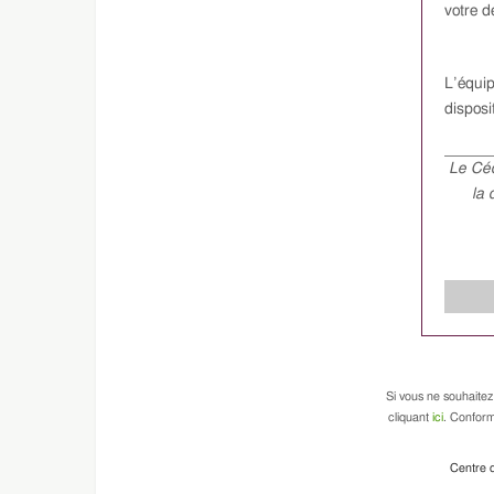
votre d
L’équip
dispos
Le Céd
la 
Si vous ne souhaitez
cliquant
ici
. Conform
Centre d