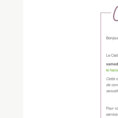
Bonjour
Le Céd
samedi
le harc
Cette 
de conn
sexuell
Pour vo
service