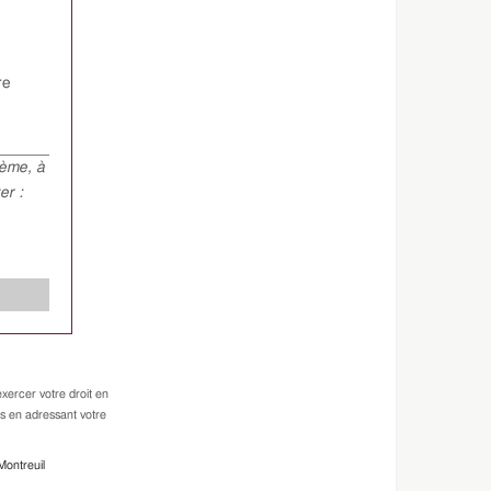
re
hème, à
er :
xercer votre droit en
es en adressant votre
Montreuil