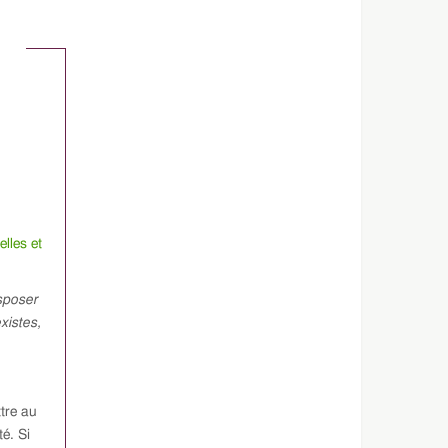
elles et
sposer
xistes,
ttre au
té. Si