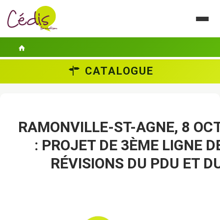
CATALOGUE
LE CÉDIS
SE FORMER
ACTUALITÉS
RAMONVILLE-ST-AGNE, 8 OC
: PROJET DE 3ÈME LIGNE D
GUIDES PRATIQUES
RÉVISIONS DU PDU ET D
CONTACT
ESPACE PERSONNEL