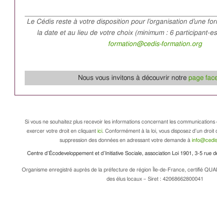
Le Cédis reste à votre disposition pour l’organisation d’une fo
la date et au lieu de votre choix (minimum : 6 participant-e
formation@cedis-formation.org
Nous vous invitons à découvrir notre
page fac
Si vous ne souhaitez plus recevoir les informations concernant les communications 
exercer votre droit en cliquant
ici
. Conformément à la loi, vous disposez d’un droit d
suppression des données en adressant votre demande à
info@cedis
Centre d’Écodeveloppement et d’Initiative Sociale, association Loi 1901, 3-5 rue
Organisme enregistré auprès de la préfecture de région Île-de-France, certifié QUA
des élus locaux – Siret : 42068662800041