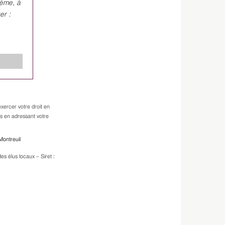
hème, à
er :
xercer votre droit en
es en adressant votre
Montreuil
s élus locaux – Siret :