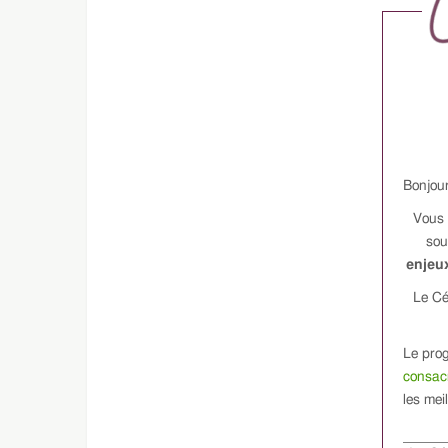
Bonjour
Vous 
sou
enjeux
Le Cé
Le prog
consacr
les mei