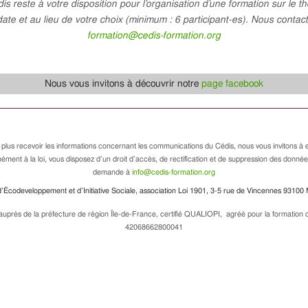
is reste à votre disposition pour l’organisation d’une formation sur le t
date et au lieu de votre choix (minimum : 6 participant-es). Nous contact
formation@cedis-formation.org
Nous vous invitons à découvrir notre
page facebook
 plus recevoir les informations concernant les communications du Cédis, nous vous invitons à e
ément à la loi, vous disposez d’un droit d’accès, de rectification et de suppression des donné
demande à
info@cedis-formation.org
’Écodeveloppement et d’Initiative Sociale, association Loi 1901, 3-5 rue de Vincennes 93100 
uprès de la préfecture de région Île-de-France, certifié QUALIOPI, agréé pour la formation de
42068662800041