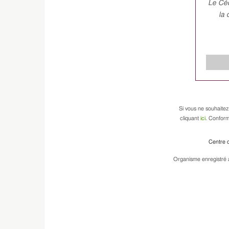
Le Céd
la 
Si vous ne souhaitez
cliquant
ici
. Conform
Centre d
Organisme enregistré a