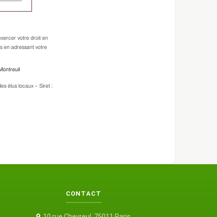
xercer votre droit en
es en adressant votre
Montreuil
s élus locaux – Siret :
CONTACT
10 rue Chevreul, 75011 Paris