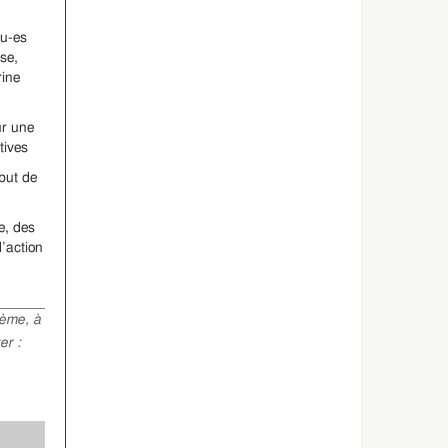
lu-es
se,
rine
ur une
tives
ébut de
e, des
d’action
hème, à
er :