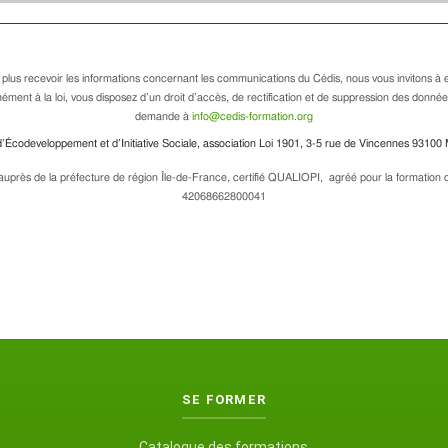
 plus recevoir les informations concernant les communications du Cédis, nous vous invitons à e
ément à la loi, vous disposez d’un droit d’accès, de rectification et de suppression des donné
demande à
info@cedis-formation.org
’Écodeveloppement et d’Initiative Sociale, association Loi 1901, 3-5 rue de Vincennes 93100 
uprès de la préfecture de région Île-de-France, certifié QUALIOPI, agréé pour la formation de
42068662800041
SE FORMER
Catalogue des formations