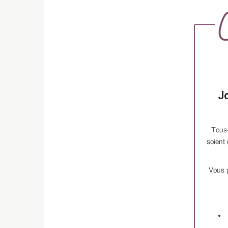
J
Tous-
soient
Vous p