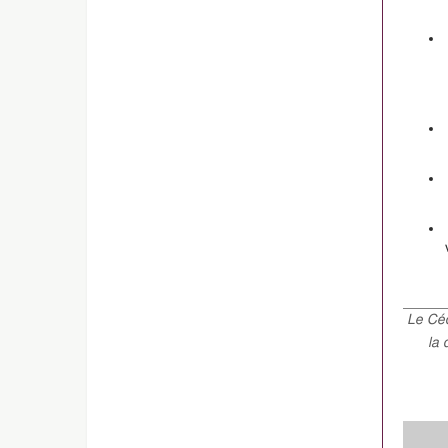
Le Céd
la 