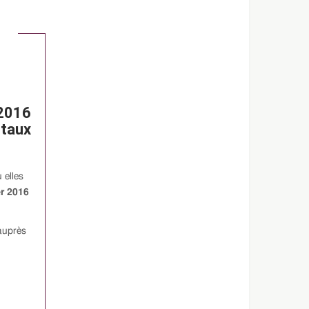
 2016
ntaux
 elles
er 2016
 auprès