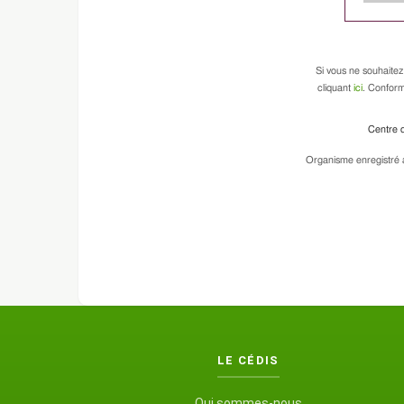
Si vous ne souhaitez
cliquant
ici
. Conform
Centre d
Organisme enregistré a
LE CÉDIS
Qui sommes-nous