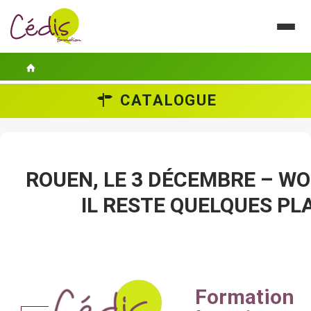
CATALOGUE
LE CÉDIS
SE FORMER
ACTUALITÉS
ROUEN, LE 3 DÉCEMBRE – W
IL RESTE QUELQUES PLA
GUIDES PRATIQUES
CONTACT
ESPACE PERSONNEL