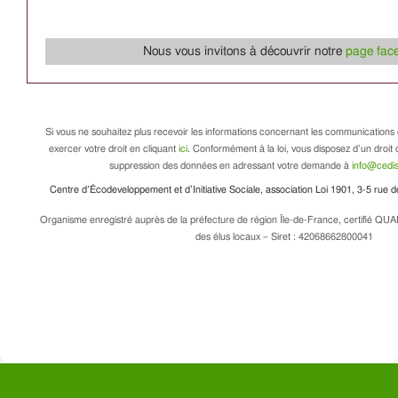
Nous vous invitons à découvrir notre
page fac
Si vous ne souhaitez plus recevoir les informations concernant les communications 
exercer votre droit en cliquant
ici
. Conformément à la loi, vous disposez d’un droit d
suppression des données en adressant votre demande à
info@cedis
Centre d’Écodeveloppement et d’Initiative Sociale, association Loi 1901, 3-5 rue
Organisme enregistré auprès de la préfecture de région Île-de-France, certifié QUA
des élus locaux – Siret : 42068662800041