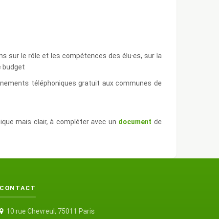
s sur le rôle et les compétences des élu·es, sur la
e budget
ignements téléphoniques gratuit aux communes de
ique mais clair, à compléter avec un
document
de
CONTACT
10 rue Chevreul, 75011 Paris