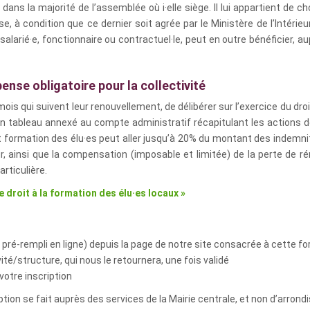
n dans la majorité de l’assemblée où i·elle siège. Il lui appartient de c
se, à condition que ce dernier soit agrée par le Ministère de l’Intérie
e salarié·e, fonctionnaire ou contractuel·le, peut en outre bénéficier,
ense obligatoire pour la collectivité
mois qui suivent leur renouvellement, de délibérer sur l’exercice du d
. Un tableau annexé au compte administratif récapitulant les actions d
et formation des élu·es peut aller jusqu’à 20% du montant des indemnit
 ainsi que la compensation (imposable et limitée) de la perte de rém
rticulière.
e droit à la formation des élu·es locaux »
u pré-rempli en ligne) depuis la page de notre site consacrée à cette f
ité/structure, qui nous le retournera, une fois validé
votre inscription
ription se fait auprès des services de la Mairie centrale, et non d’arro