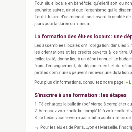
Tout élu·e local·e en bénéficie, qu’elle/il soit ou no
souhaite suivre, ainsi que l’organisme qui la dispen
Tout titulaire d’un mandat local ayant la qualité d
jours pour la durée du mandat.
La formation des élu·es locaux : une dép
Les assemblées locales ont l’obligation, dans les 3 
les orientations et les crédits ouverts à ce titre
collectivité, donne lieu à un débat annuel. Le budg
frais d’enseignement, de déplacement et de séjour,
petites communes peuvent recevoir une dotation pa
Pour plus d’informations, consultez notre page :
« L
S’inscrire à une formation : les étapes
1. Téléchargez le bulletin (pdf vierge à compléter o
2. Adressez votre bulletin complété à votre collectiv
3. Le Cédis vous enverra par mail la confirmation de 
→ Pour les élu·es de Paris, Lyon et Marseille, l’insc