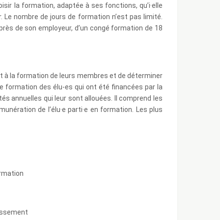
hoisir la formation, adaptée à ses fonctions, qu’i·elle
ur. Le nombre de jours de formation n’est pas limité.
 auprès de son employeur, d’un congé formation de 18
roit à la formation de leurs membres et de déterminer
e formation des élu-es qui ont été financées par la
és annuelles qui leur sont allouées. Il comprend les
unération de l’élu·e parti·e en formation. Les plus
ormation
ndissement