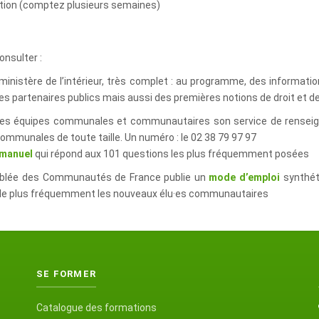
iption (comptez plusieurs semaines)
onsulter :
inistère de l’intérieur, très complet : au programme, des information
tres partenaires publics mais aussi des premières notions de droit et d
velles équipes communales et communautaires son service de rense
ommunales de toute taille. Un numéro : le 02 38 79 97 97
manuel
qui répond aux 101 questions les plus fréquemment posées
emblée des Communautés de France publie un
mode d’emploi
synthét
t le plus fréquemment les nouveaux élu·es communautaires
SE FORMER
Catalogue des formations