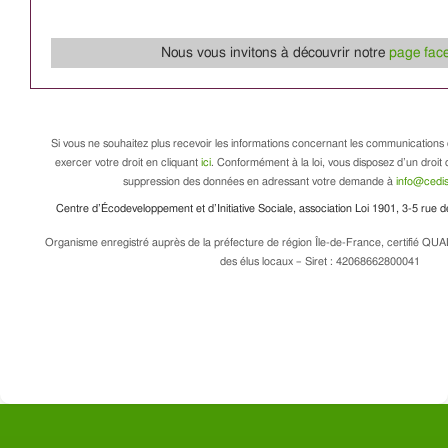
Nous vous invitons à découvrir notre
page fac
Si vous ne souhaitez plus recevoir les informations concernant les communications 
exercer votre droit en cliquant
ici
. Conformément à la loi, vous disposez d’un droit d
suppression des données en adressant votre demande à
info@cedis
Centre d’Écodeveloppement et d’Initiative Sociale, association Loi 1901, 3-5 rue
Organisme enregistré auprès de la préfecture de région Île-de-France, certifié QUA
des élus locaux – Siret : 42068662800041