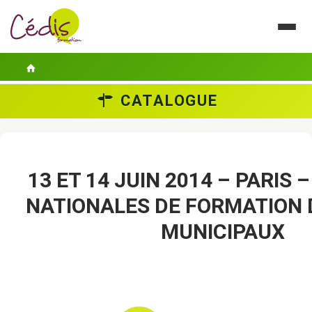
CATALOGUE
LE CÉDIS
SE FORMER
ACTUALITÉS
13 ET 14 JUIN 2014 – PARIS
NATIONALES DE FORMATION 
GUIDES PRATIQUES
MUNICIPAUX
CONTACT
ESPACE PERSONNEL