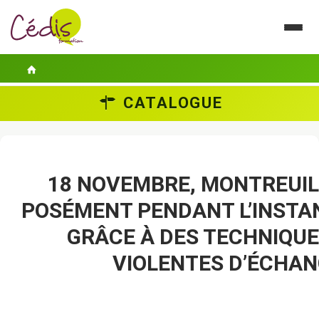
CATALOGUE
LE CÉDIS
SE FORMER
ACTUALITÉS
18 NOVEMBRE, MONTREUIL 
POSÉMENT PENDANT L’INSTAN
GUIDES PRATIQUES
GRÂCE À DES TECHNIQUE
CONTACT
VIOLENTES D’ÉCHA
ESPACE PERSONNEL