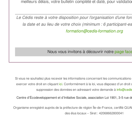
meilleurs délais, votre bulletin complété et daté, pour validation
Le Cédis reste à votre disposition pour l’organisation d’une fo
la date et au lieu de votre choix (minimum : 6 participant-e
formation@cedis-formation.org
Nous vous invitons à découvrir notre
page fac
Si vous ne souhaitez plus recevoir les informations concernant les communications 
exercer votre droit en cliquant
ici
. Conformément à la loi, vous disposez d’un droit d
suppression des données en adressant votre demande à
info@cedis
Centre d’Écodeveloppement et d’Initiative Sociale, association Loi 1901, 3-5 rue
Organisme enregistré auprès de la préfecture de région Île-de-France, certifié QUA
des élus locaux – Siret : 42068662800041