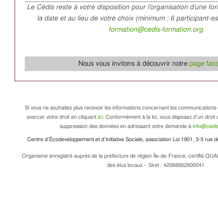
Le Cédis reste à votre disposition pour l’organisation d’une fo
la date et au lieu de votre choix (minimum : 6 participant-e
formation@cedis-formation.org
Nous vous invitons à découvrir notre
page fac
Si vous ne souhaitez plus recevoir les informations concernant les communications 
exercer votre droit en cliquant
ici
. Conformément à la loi, vous disposez d’un droit d
suppression des données en adressant votre demande à
info@cedis
Centre d’Écodeveloppement et d’Initiative Sociale, association Loi 1901, 3-5 rue
Organisme enregistré auprès de la préfecture de région Île-de-France, certifié QUA
des élus locaux – Siret : 42068662800041