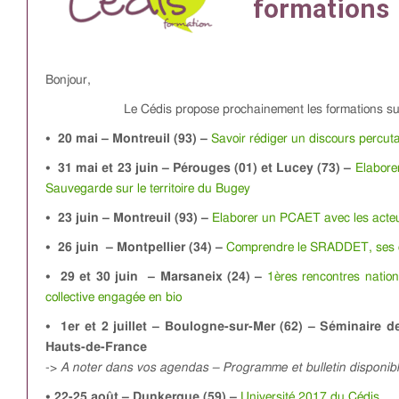
Bonjour,
Le Cédis propose prochainement les formations su
• 20 mai – Montreuil (93) –
Savoir rédiger un discours percut
• 31 mai et 23 juin – Pérouges (01) et Lucey (73) –
Elabore
Sauvegarde sur le territoire du Bugey
• 23 juin – Montreuil (93) –
Elaborer un PCAET avec les acteur
• 26 juin – Montpellier (34) –
Comprendre le SRADDET, ses en
• 29 et 30 juin – Marsaneix (24) –
1ères rencontres nation
collective engagée en bio
• 1er et 2 juillet – Boulogne-sur-Mer (62) – Séminaire d
Hauts-de-France
->
A noter dans vos agendas – Programme et bulletin disponib
• 22-25 août – Dunkerque (59) –
Université 2017 du Cédis