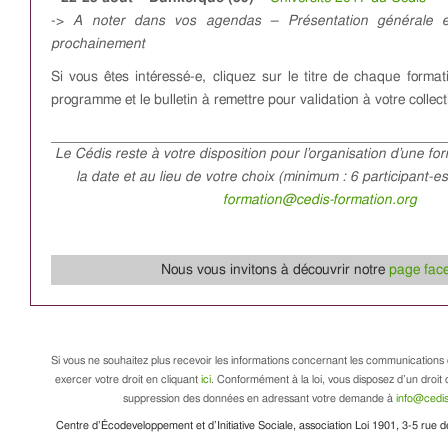
->
A noter dans vos agendas – Présentation générale et 
prochainement
Si vous êtes intéressé-e, cliquez sur le titre de chaque format
programme et le bulletin à remettre pour validation à votre collecti
Le Cédis reste à votre disposition pour l’organisation d’une fo
la date et au lieu de votre choix (minimum : 6 participant-e
formation@cedis-formation.org
Nous vous invitons à découvrir notre
page fac
Si vous ne souhaitez plus recevoir les informations concernant les communications 
exercer votre droit en cliquant
ici
. Conformément à la loi, vous disposez d’un droit d
suppression des données en adressant votre demande à
info@cedis
Centre d’Écodeveloppement et d’Initiative Sociale, association Loi 1901, 3-5 rue