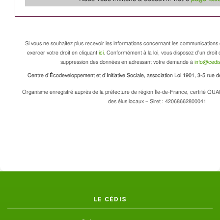
Si vous ne souhaitez plus recevoir les informations concernant les communications 
exercer votre droit en cliquant
ici
. Conformément à la loi, vous disposez d’un droit d
suppression des données en adressant votre demande à
info@cedis
Centre d’Écodeveloppement et d’Initiative Sociale, association Loi 1901, 3-5 rue
Organisme enregistré auprès de la préfecture de région Île-de-France, certifié QUA
des élus locaux – Siret : 42068662800041
LE CÉDIS