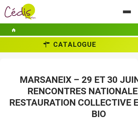
CATALOGUE
LE CÉDIS
SE FORMER
ACTUALITÉS
MARSANEIX – 29 ET 30 JUI
RENCONTRES NATIONALE
GUIDES PRATIQUES
RESTAURATION COLLECTIVE 
CONTACT
BIO
ESPACE PERSONNEL