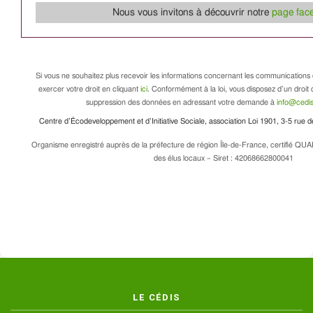
Nous vous invitons à découvrir notre
page fac
Si vous ne souhaitez plus recevoir les informations concernant les communications 
exercer votre droit en cliquant
ici
. Conformément à la loi, vous disposez d’un droit d
suppression des données en adressant votre demande à
info@cedis
Centre d’Écodeveloppement et d’Initiative Sociale, association Loi 1901, 3-5 rue
Organisme enregistré auprès de la préfecture de région Île-de-France, certifié QUA
des élus locaux – Siret : 42068662800041
LE CÉDIS