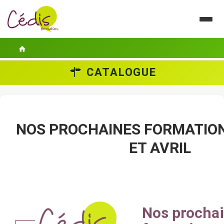
CATALOGUE
LE CÉDIS
SE FORMER
ACTUALITÉS
NOS PROCHAINES FORMATIO
ET AVRIL
GUIDES PRATIQUES
CONTACT
ESPACE PERSONNEL