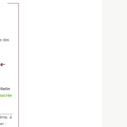
s des
de-
lletin
nsacrée
hème, à
er :