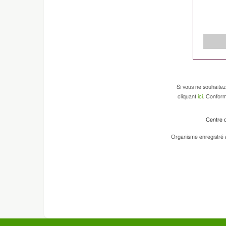
Si vous ne souhaitez
cliquant
ici
. Conform
Centre d
Organisme enregistré a