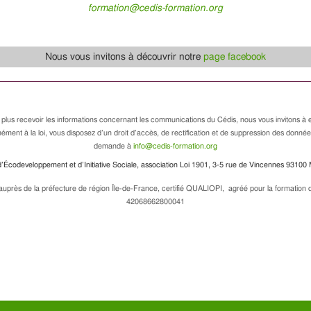
formation@cedis-formation.org
Nous vous invitons à découvrir notre
page facebook
 plus recevoir les informations concernant les communications du Cédis, nous vous invitons à e
ément à la loi, vous disposez d’un droit d’accès, de rectification et de suppression des donné
demande à
info@cedis-formation.org
’Écodeveloppement et d’Initiative Sociale, association Loi 1901, 3-5 rue de Vincennes 93100 
uprès de la préfecture de région Île-de-France, certifié QUALIOPI, agréé pour la formation de
42068662800041