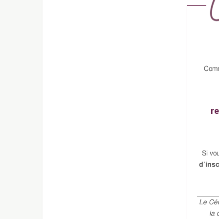
Comm
re
Si vo
d’insc
Le Céd
la 